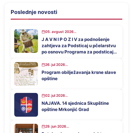
Poslednje novosti
05. avgust 2026...
J A V N I P O Z I V za podnošenje
zahtjeva za Podsticaj u pčelarstvu
po osnovu Programa za podsticaj
privrednog razvoja opštine
Mrkonjić Grad u 2026. godini
26. jul 2026...
Program obilježavanja krsne slave
opštine
02. jul 2026...
NAJAVA. 14 sjednica Skupštine
opštine Mrkonjić Grad
29. jun 2026...