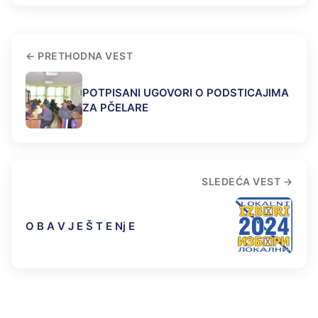
PRETHODNA VEST
POTPISANI UGOVORI O PODSTICAJIMA
ZA PČELARE
SLEDEĆA VEST
O B A V J E Š T E Nj E