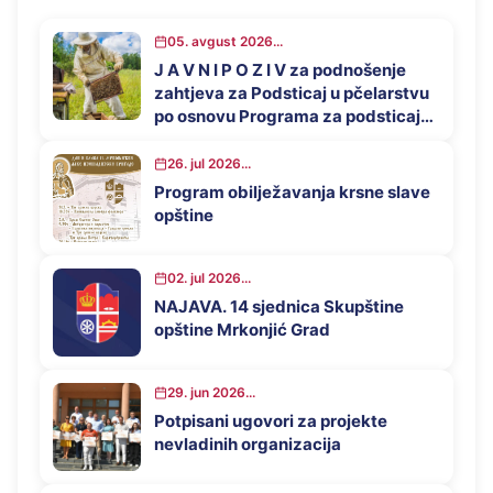
05. avgust 2026...
J A V N I P O Z I V za podnošenje
zahtjeva za Podsticaj u pčelarstvu
po osnovu Programa za podsticaj
privrednog razvoja opštine
Mrkonjić Grad u 2026. godini
26. jul 2026...
Program obilježavanja krsne slave
opštine
02. jul 2026...
NAJAVA. 14 sjednica Skupštine
opštine Mrkonjić Grad
29. jun 2026...
Potpisani ugovori za projekte
nevladinih organizacija