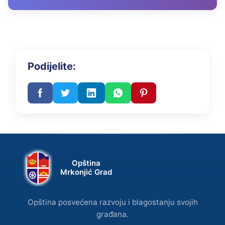
Podijelite:
Opština
Mrkonjić Grad
Opština posvećena razvoju i blagostanju svojih
građana.