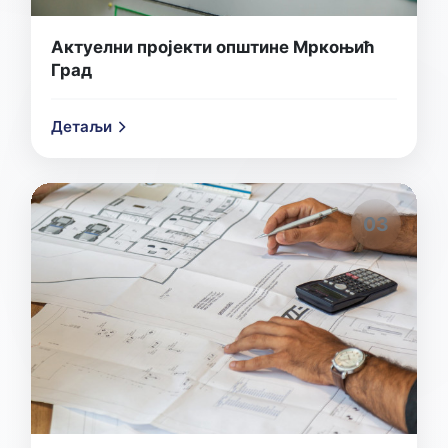
Актуелни пројекти општине Мркоњић
Град
Детаљи
03