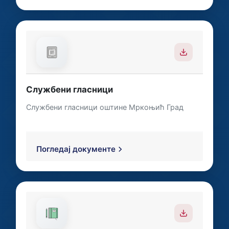
Службени гласници
Службени гласници оштине Мркоњић Град
Погледај документе