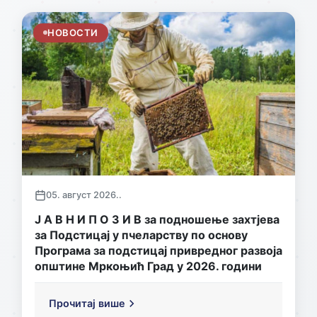
НОВОСТИ
05. август 2026..
Ј А В Н И П О З И В за подношење захтјева
за Подстицај у пчеларству по основу
Програма за подстицај привредног развоја
општине Мркоњић Град у 2026. години
Прочитај више