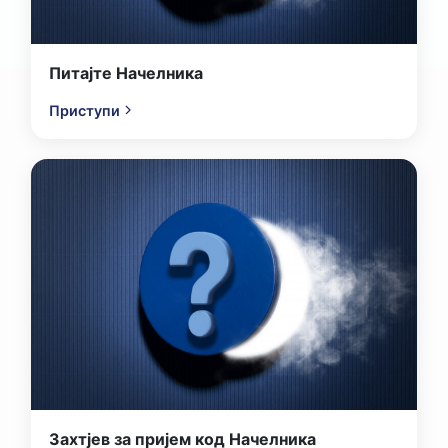
Питајте Начелника
Приступи
Захтјев за пријем код Начелника