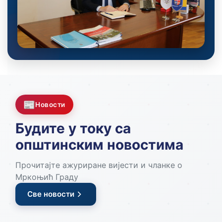
📰
Новости
Будите у току са
општинским новостима
Прочитајте ажуриране вијести и чланке о
Мркоњић Граду
Све новости