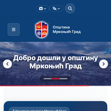
Општина
Мркоњић Град
Добро дошли у општину
Мркоњић Град
Погледајте промотивни видео
Откријте нашу причу
Промотивни видео
Начелник општине Мркоњић Град