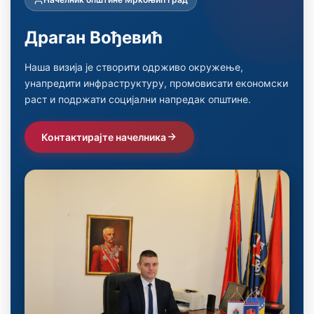
Драган Вођевић
Наша визија је створити одрживо окружење,
унапредити инфраструктуру, промовисати економски
раст и подржати социјални напредак општине.
Контактирајте начелника