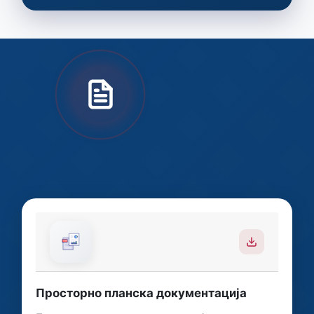
Документа
Приступите свим важним документима и
информацијама на једном мјесту
Просторно планска документација