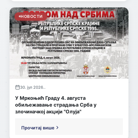
НОВОСТИ
30. јул 2026..
У Мркоњић Граду 4. августа
обиљежавање страдања Срба у
злочиначкој акцији "Олуја"
Прочитај више