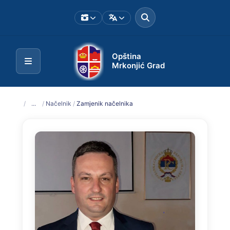
Opština
Mrkonjić Grad
/
...
/
Načelnik
/
Zamjenik načelnika