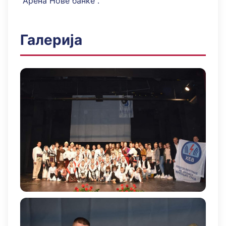
"Арена Нове банке".
Галерија