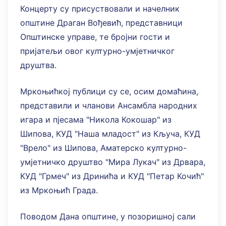
Концерту су присуствовали и начелник
општине Драган Вођевић, представници
Општинске управе, те бројни гости и
пријатељи овог културно-умјетничког
друштва.
Мркоњићкој публици су се, осим домаћина,
представили и чланови Ансамбла народних
игара и пјесама "Никола Кокошар" из
Шипова, КУД "Наша младост" из Кључа, КУД
"Врело" из Шипова, Аматерско културно-
умјетничко друштво "Мира Лукач" из Дрвара,
КУД "Грмеч" из Дринића и КУД "Петар Кочић"
из Мркоњић Града.
Поводом Дана општине, у позоришној сали