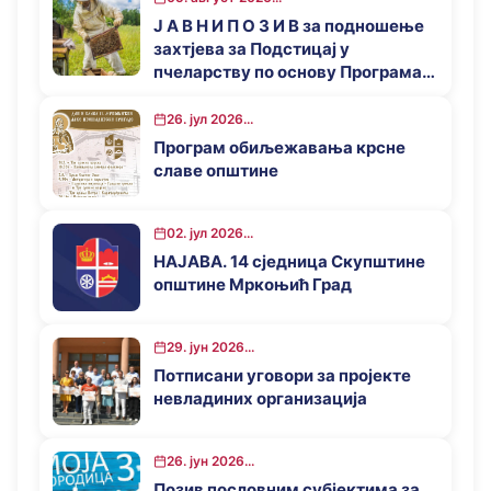
Ј А В Н И П О З И В за подношење
захтјева за Подстицај у
пчеларству по основу Програма
за подстицај привредног развоја
општине Мркоњић Град у 2026.
26. јул 2026...
години
Програм обиљежавања крсне
славе општине
02. јул 2026...
НАЈАВА. 14 сједница Скупштине
општине Мркоњић Град
29. јун 2026...
Потписани уговори за пројекте
невладиних организација
26. јун 2026...
Позив пословним субјектима за