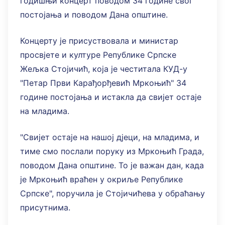
годишњи концерт поводом 34 године свог
постојања и поводом Дана општине.
Концерту је присуствовала и министар
просвјете и културе Републике Српске
Жељка Стојичић, која је честитала КУД-у
"Петар Први Карађорђевић Мркоњић" 34
године постојања и истакла да свијет остаје
на младима.
"Свијет остаје на нашој дјеци, на младима, и
тиме смо послали поруку из Мркоњић Града,
поводом Дана општине. То је важан дан, када
је Мркоњић враћен у окриље Републике
Српске", поручила је Стојичићева у обраћању
присутнима.