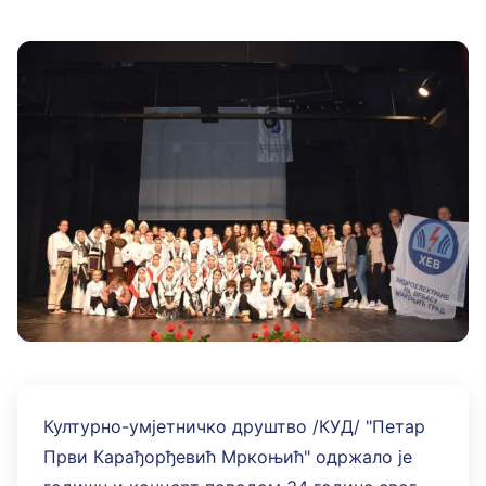
Културно-умјетничко друштво /КУД/ "Петар
Први Карађорђевић Мркоњић" одржало је