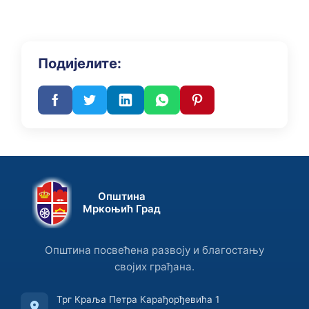
Подијелите:
Општина
Мркоњић Град
Општина посвећена развоју и благостању
својих грађана.
Трг Краља Петра Карађорђевића 1