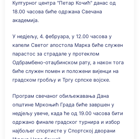
Културног центра "Петар Кочић" данас од
18.00 часова биће одржана Свечана
академија.
У недјељу, 4. фебруара, у 12.00 часова у
капели Светог апостола Марка биће служен
парастос за страдале у протеклом
Одбрамбено-отаџбинском рату, а након тога
биће служен помен и положени вијенци на
градском гробљу и Тргу српске војске.
Програм свечаног обиљежавања Дана
општине Мркоњић Града биће завршен у
недјељу увече, када ће од 19.00 часова бити
одржано финале градског турнира и избор
најбољег спортисте у Спортској дворани