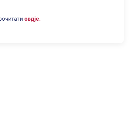
рочитати
овдје.