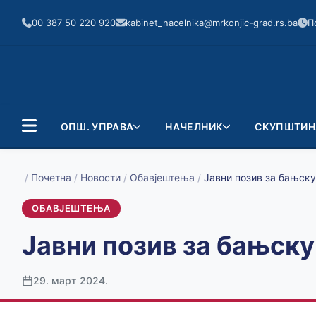
00 387 50 220 920
kabinet_nacelnika@mrkonjic-grad.rs.ba
П
ОПШ. УПРАВА
НАЧЕЛНИК
СКУПШТИН
/
Почетна
/
Новости
/
Обавјештења
/
Јавни позив за бањску
ОБАВЈЕШТЕЊА
Јавни позив за бањску
29. март 2024.