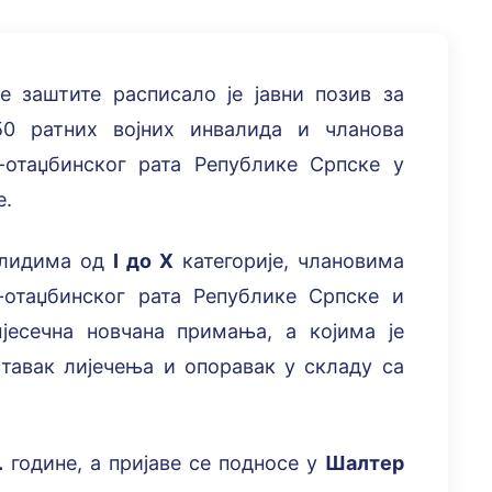
 заштите расписало је јавни позив за
0 ратних војних инвалида и чланова
отаџбинског рата Републике Српске у
е.
валидима од
I до X
категорије, члановима
отаџбинског рата Републике Српске и
јесечна новчана примања, а којима је
тавак лијечења и опоравак у складу са
.
године, а пријаве се подносе у
Шалтер