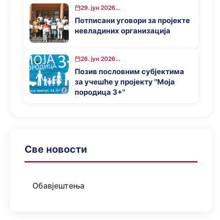
29. јун 2026...
Потписани уговори за пројекте
невладиних организација
26. јун 2026...
Позив пословним субјектима
за учешће у пројекту ''Моја
породица 3+''
Све новости
Обавјештења