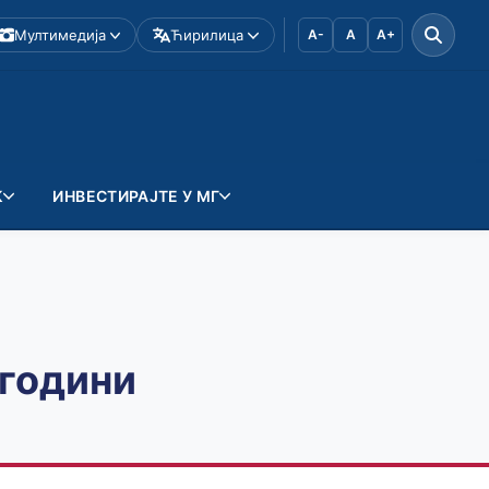
Мултимедија
Ћирилица
A-
A
A+
К
ИНВЕСТИРАЈТЕ У МГ
 години