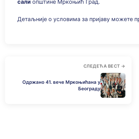
сали
општине Мркоњић Град.
Детаљније о условима за пријаву можете п
СЛЕДЕЋА ВЕСТ
Одржано 41. вече Мркоњићана у
Бeограду