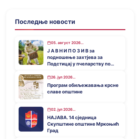
Последње новости
05. август 2026...
Ј А В Н И П О З И В за
подношење захтјева за
Подстицај у пчеларству по
основу Програма за подстицај
привредног развоја општине
26. јул 2026...
Мркоњић Град у 2026. години
Програм обиљежавања крсне
славе општине
02. јул 2026...
НАЈАВА. 14 сједница
Скупштине општине Мркоњић
Град