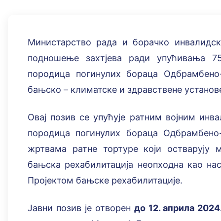
Министарство рада и борачко инвалидске
подношење захтјева ради упућивања 75
породица погинулих бораца Одбрамбено-
бањско – климатске и здравствене установ
Овај позив се упућује ратним војним ин
породица погинулих бораца Одбрамбено-
жртвама ратне тортуре који остварују м
бањска рехабилитација неопходна као нас
Пројектом бањске рехабилитације.
Јавни позив је отворен
до
12. априла 202
4