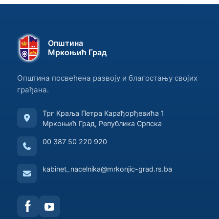
Општина
Мркоњић Град
Општина посвећена развоју и благостању својих
грађана.
Трг Краља Петра Карађорђевића 1
Мркоњић Град, Република Српска
00 387 50 220 920
kabinet_nacelnika@mrkonjic-grad.rs.ba