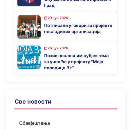
Град
29. јун 2026...
Потписани уговори за пројекте
невладиних организација
26. јун 2026...
Позив пословним субјектима
за учешће у пројекту ''Моја
породица 3+''
Све новости
Обавјештења