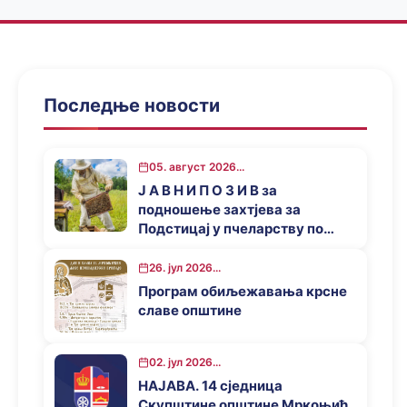
Последње новости
05. август 2026...
Ј А В Н И П О З И В за
подношење захтјева за
Подстицај у пчеларству по
основу Програма за подстицај
привредног развоја општине
26. јул 2026...
Мркоњић Град у 2026. години
Програм обиљежавања крсне
славе општине
02. јул 2026...
НАЈАВА. 14 сједница
Скупштине општине Мркоњић