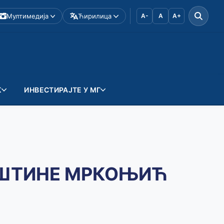
Мултимедија
Ћирилица
A-
A
A+
К
ИНВЕСТИРАЈТЕ У МГ
ПШТИНЕ МРКОЊИЋ