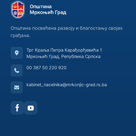
Општина
Мркоњић Град
Општина посвећена развоју и благостању својих
грађана.
Трг Краља Петра Карађорђевића 1
Мркоњић Град, Република Српска
00 387 50 220 920
kabinet_nacelnika@mrkonjic-grad.rs.ba