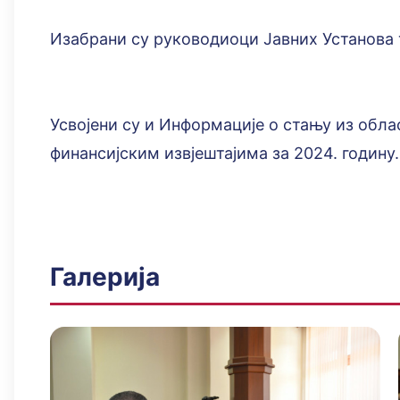
Изабрани су руководиоци Јавних Установа 
Усвојени су и Информације о стању из обла
финансијским извјештајима за 2024. годину.
Галерија