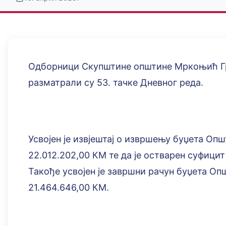
Одборници Скупштине општине Мркоњић Гра
разматрали су 53. тачке Дневног реда.
Усвојен је извјештај о извршењу буџета Оп
22.012.202,00 КМ те да је остварен суфицит
Такође усвојен је завршни рачун буџета О
21.464.646,00 КМ.