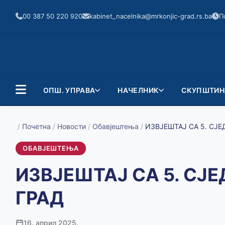
00 387 50 220 920
kabinet_nacelnika@mrkonjic-grad.rs.ba
П
ОПШ. УПРАВА
НАЧЕЛНИК
СКУПШТИН
/
Почетна
/
Новости
/
Обавјештења
/
ИЗВЈЕШТАЈ СА 5. С
ОБАВЈЕШТЕЊА
ИЗВЈЕШТАЈ СА 5. С
ГРАД
16. април 2025.