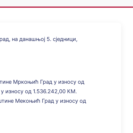
д, на данашњој 5. сједници,
штине Мркоњић Град у износу од
 у износу од 1.536.242,00 КМ.
пштине Мекоњић Град у износу од