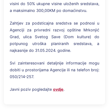
visini do 50% ukupne visine uloženih sredstava,
a maksimalno 300,00KM po domaćinstvu.
Zahtjev za podsticajna sredstva se podnosi u
Agenciji za privredni razvoj opštine Mrkonjić
Grad, ulica Svetog Save (Dom kulture) do
potpunog utroška planiranih sredstava, a
najkasnije do 31.05.2024. godine.
Svi zainteresovani detaljnije informacije mogu
dobiti u prostorijama Agencije ili na telefon broj:
050/214-257.
Javni poziv pogledajte
ovdje
.