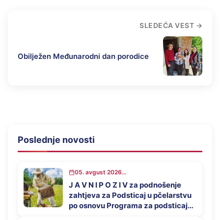
SLEDEĆA VEST
Obilježen Međunarodni dan porodice
Poslednje novosti
05. avgust 2026...
J A V N I P O Z I V za podnošenje
zahtjeva za Podsticaj u pčelarstvu
po osnovu Programa za podsticaj
privrednog razvoja opštine