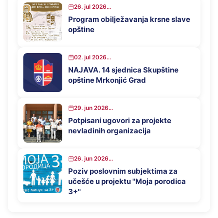
Mrkonjić Grad u 2026. godini
26. jul 2026...
Program obilježavanja krsne slave
opštine
02. jul 2026...
NAJAVA. 14 sjednica Skupštine
opštine Mrkonjić Grad
29. jun 2026...
Potpisani ugovori za projekte
nevladinih organizacija
26. jun 2026...
Poziv poslovnim subjektima za
učešće u projektu ''Moja porodica
3+''