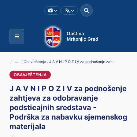
Opština
Mrkonjić Grad
/
...
/
Obavještenja
/
J A V N I P O Z I V za podnošenje zahtjeva za odobravanje podsticajnih sredstava - Podrška za nabavku sjemenskog materijala
OBAVJEŠTENJA
J A V N I P O Z I V za podnošenje
zahtjeva za odobravanje
podsticajnih sredstava -
Podrška za nabavku sjemenskog
materijala