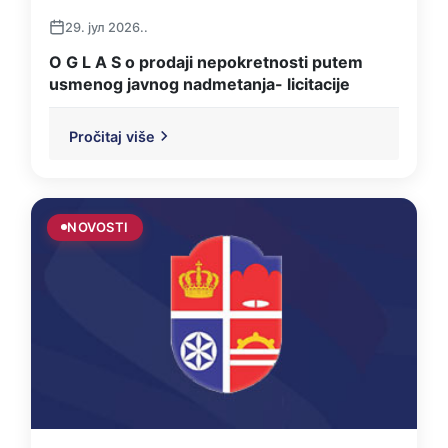
29. јул 2026..
O G L A S o prodaji nepokretnosti putem
usmenog javnog nadmetanja- licitacije
Pročitaj više
NOVOSTI