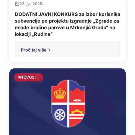
23. јул 2026..
DODATNI JAVNI KONKURS za izbor korisnika
subvencije po projektu izgradnje „Zgrade za
mlade bračne parove u Mrkonjić Gradu“ na
lokaciji „Rudine“
Pročitaj više
NOVOSTI