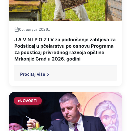
05. август 2026..
J A V N I P O Z I V za podnošenje zahtjeva za
Podsticaj u pčelarstvu po osnovu Programa
za podsticaj privrednog razvoja opštine
Mrkonjić Grad u 2026. godini
Pročitaj više
NOVOSTI