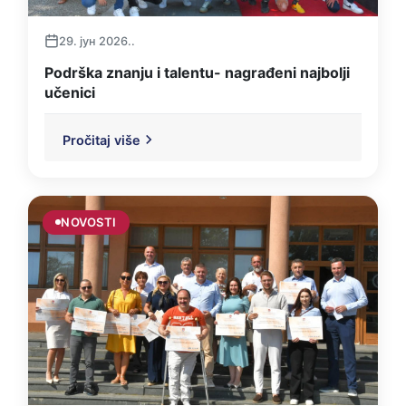
29. јун 2026..
Podrška znanju i talentu- nagrađeni najbolji
učenici
Pročitaj više
NOVOSTI