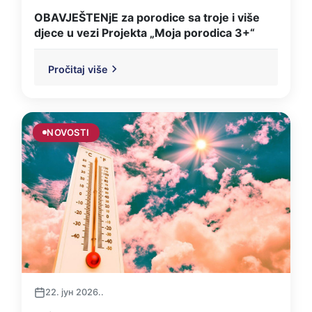
OBAVJEŠTENjE za porodice sa troje i više
djece u vezi Projekta „Moja porodica 3+“
Pročitaj više
NOVOSTI
22. јун 2026..