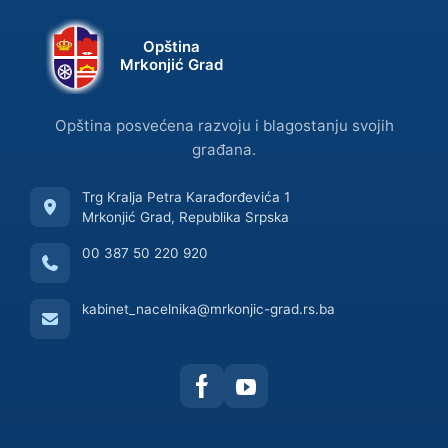
Opština
Mrkonjić Grad
Opština posvećena razvoju i blagostanju svojih
građana.
Trg Kralja Petra Karađorđevića 1
Mrkonjić Grad, Republika Srpska
00 387 50 220 920
kabinet_nacelnika@mrkonjic-grad.rs.ba