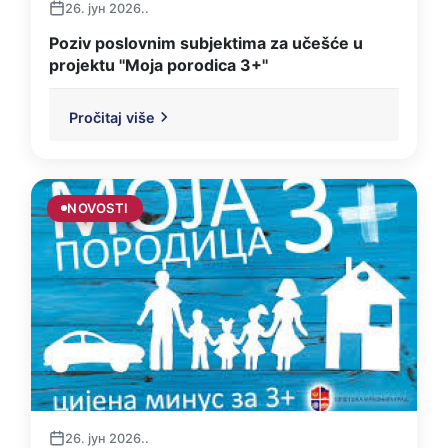
26. јун 2026..
Poziv poslovnim subjektima za učešće u
projektu ''Moja porodica 3+''
Pročitaj više
NOVOSTI
26. јун 2026..