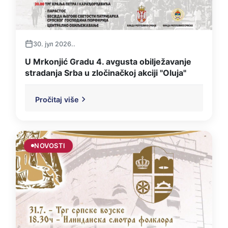
30. јул 2026..
U Mrkonjić Gradu 4. avgusta obilježavanje
stradanja Srba u zločinačkoj akciji "Oluja"
Pročitaj više
NOVOSTI