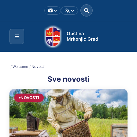
Opština
Mrkonjić Grad
/
Welcome
/
Novosti
Sve novosti
NOVOSTI