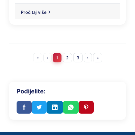
Pročitaj više
«
‹
1
2
3
›
»
Podijelite: