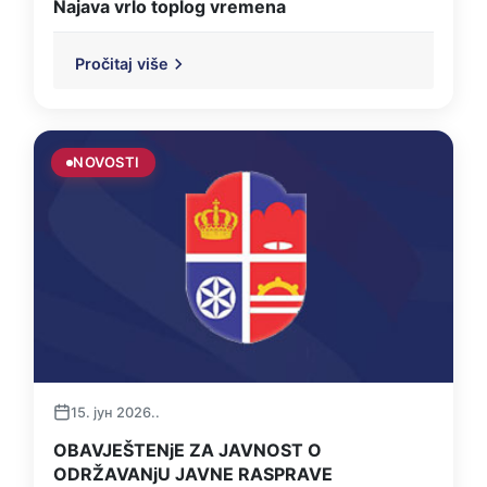
Najava vrlo toplog vremena
Pročitaj više
NOVOSTI
15. јун 2026..
OBAVJEŠTENjE ZA JAVNOST O
ODRŽAVANjU JAVNE RASPRAVE