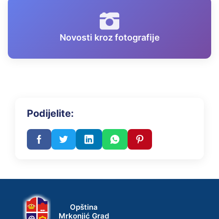
Novosti kroz fotografije
Podijelite:
Opština
Mrkonjić Grad