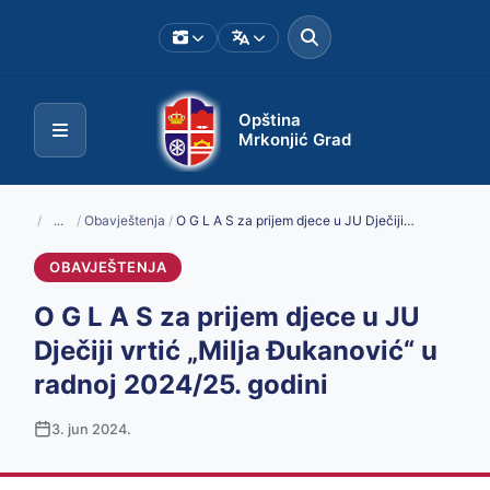
Opština
Mrkonjić Grad
/
...
/
Obavještenja
/
O G L A S za prijem djece u JU Dječiji vrtić „Milja Đukanović“ u radnoj 2024/25. godini
OBAVJEŠTENJA
O G L A S za prijem djece u JU
Dječiji vrtić „Milja Đukanović“ u
radnoj 2024/25. godini
3. jun 2024.