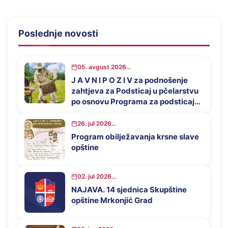
Poslednje novosti
05. avgust 2026...
J A V N I P O Z I V za podnošenje
zahtjeva za Podsticaj u pčelarstvu
po osnovu Programa za podsticaj
privrednog razvoja opštine
Mrkonjić Grad u 2026. godini
26. jul 2026...
Program obilježavanja krsne slave
opštine
02. jul 2026...
NAJAVA. 14 sjednica Skupštine
opštine Mrkonjić Grad