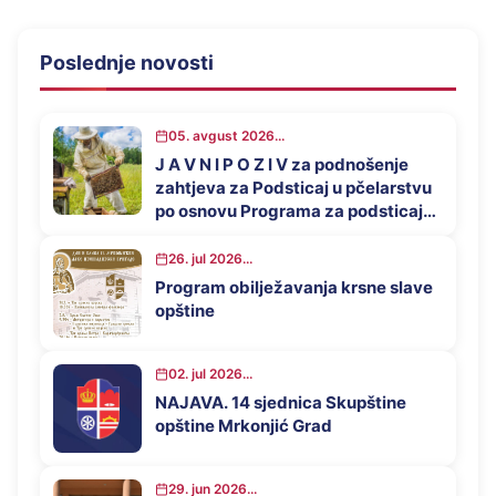
Poslednje novosti
05. avgust 2026...
J A V N I P O Z I V za podnošenje
zahtjeva za Podsticaj u pčelarstvu
po osnovu Programa za podsticaj
privrednog razvoja opštine
Mrkonjić Grad u 2026. godini
26. jul 2026...
Program obilježavanja krsne slave
opštine
02. jul 2026...
NAJAVA. 14 sjednica Skupštine
opštine Mrkonjić Grad
29. jun 2026...