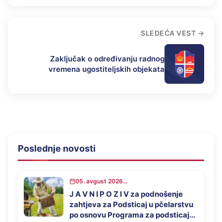
SLEDEĆA VEST
Zaključak o određivanju radnog
vremena ugostiteljskih objekata
Poslednje novosti
05. avgust 2026...
J A V N I P O Z I V za podnošenje
zahtjeva za Podsticaj u pčelarstvu
po osnovu Programa za podsticaj