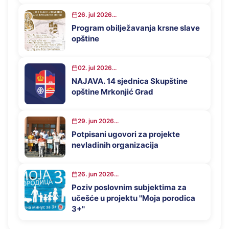
privrednog razvoja opštine
Mrkonjić Grad u 2026. godini
26. jul 2026...
Program obilježavanja krsne slave
opštine
02. jul 2026...
NAJAVA. 14 sjednica Skupštine
opštine Mrkonjić Grad
29. jun 2026...
Potpisani ugovori za projekte
nevladinih organizacija
26. jun 2026...
Poziv poslovnim subjektima za
učešće u projektu ''Moja porodica
3+''