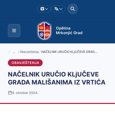
Opština
Mrkonjić Grad
/
...
/
Obavještenja
/
NAČELNIK URUČIO KLjUČEVE GRADA MALIŠANIMA IZ VRTIĆA
OBAVJEŠTENJA
NAČELNIK URUČIO KLjUČEVE
GRADA MALIŠANIMA IZ VRTIĆA
9. oktobar 2024.