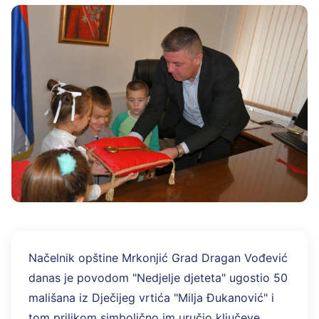
Načelnik opštine Mrkonjić Grad Dragan Vođević
danas je povodom "Nedjelje djeteta" ugostio 50
mališana iz Dječijeg vrtića "Milja Đukanović" i
tom prilikom simbolično im uručio ključeve