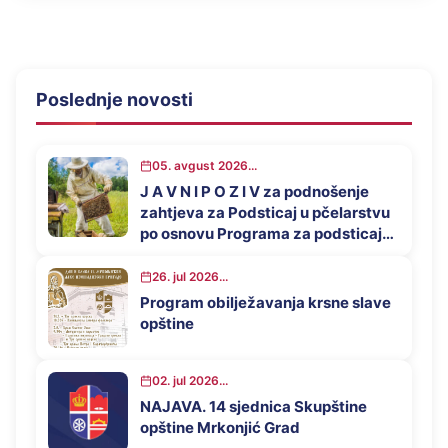
Poslednje novosti
05. avgust 2026...
J A V N I P O Z I V za podnošenje
zahtjeva za Podsticaj u pčelarstvu
po osnovu Programa za podsticaj
privrednog razvoja opštine
Mrkonjić Grad u 2026. godini
26. jul 2026...
Program obilježavanja krsne slave
opštine
02. jul 2026...
NAJAVA. 14 sjednica Skupštine
opštine Mrkonjić Grad