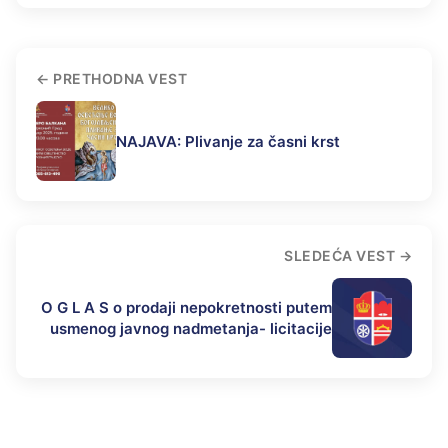
PRETHODNA VEST
NAJAVA: Plivanje za časni krst
SLEDEĆA VEST
O G L A S o prodaji nepokretnosti putem
usmenog javnog nadmetanja- licitacije