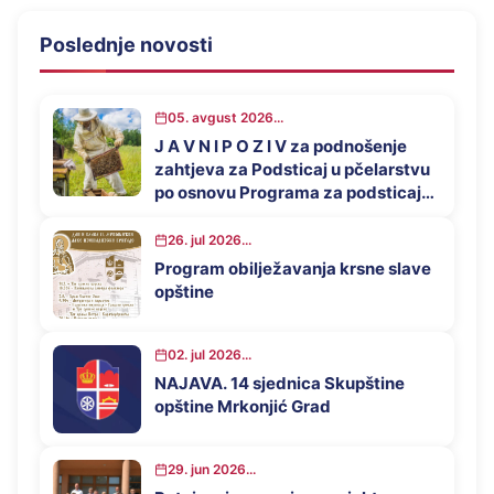
Poslednje novosti
05. avgust 2026...
J A V N I P O Z I V za podnošenje
zahtjeva za Podsticaj u pčelarstvu
po osnovu Programa za podsticaj
privrednog razvoja opštine
Mrkonjić Grad u 2026. godini
26. jul 2026...
Program obilježavanja krsne slave
opštine
02. jul 2026...
NAJAVA. 14 sjednica Skupštine
opštine Mrkonjić Grad
29. jun 2026...