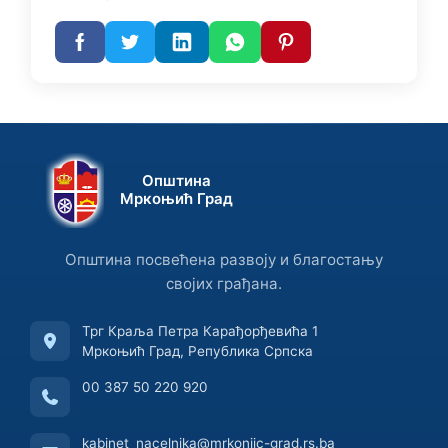
Општина
Мркоњић Град
Општина посвећена развоју и благостању
својих грађана.
Трг Краља Петра Карађорђевића 1
Мркоњић Град, Република Српска
00 387 50 220 920
kabinet_nacelnika@mrkonjic-grad.rs.ba