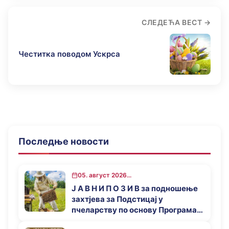
СЛЕДЕЋА ВЕСТ
Честитка поводом Ускрса
Последње новости
05. август 2026...
Ј А В Н И П О З И В за подношење
захтјева за Подстицај у
пчеларству по основу Програма
за подстицај привредног развоја