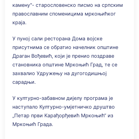
камену"- старословенско писмо на српским
православним споменицима мркоњићког
краја.
У пуној сали ресторана Дома војске
присутнима се обратио начелник општине
Драган Вођевић, који је пренио поздраве
становника општине Мркоњић Град, те се
захвалио Удружењу на дугогодишњој
сарадњи.
У културно-забавном дијелу програма је
наступало Културно-умјетничко друштво
„Петар први Карађорђевић Мркоњић“ из
Мркоњић Града.