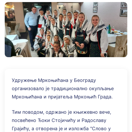
Удружење Мркоњићана у Београду
организовало је традиционално окупљање
Мркоњићана и пријатеља Мркоњић Градa.
Тим поводом, одржано је књижевно вече,
посвећено Ђоки Стојичићу и Радославу
Грајићу, а отворена је и изложба "Слово у