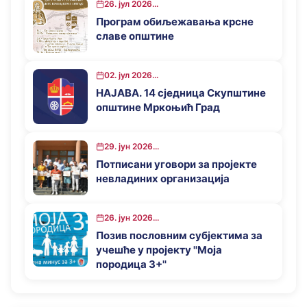
општине Мркоњић Град у 2026.
26. јул 2026...
години
Програм обиљежавања крсне
славе општине
02. јул 2026...
НАЈАВА. 14 сједница Скупштине
општине Мркоњић Град
29. јун 2026...
Потписани уговори за пројекте
невладиних организација
26. јун 2026...
Позив пословним субјектима за
учешће у пројекту ''Моја
породица 3+''