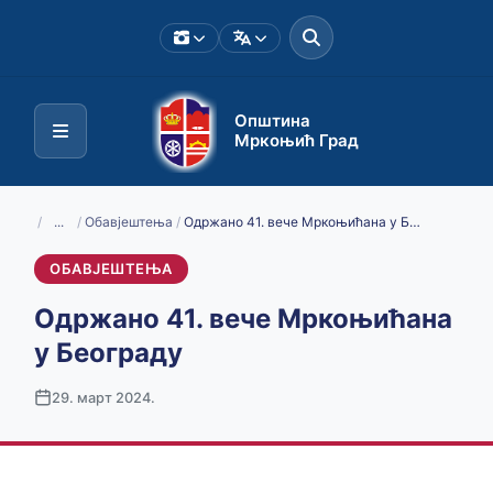
Општина
Мркоњић Град
/
...
/
Обавјештења
/
Одржано 41. вече Мркоњићана у Бeограду
ОБАВЈЕШТЕЊА
Одржано 41. вече Мркоњићана
у Бeограду
29. март 2024.