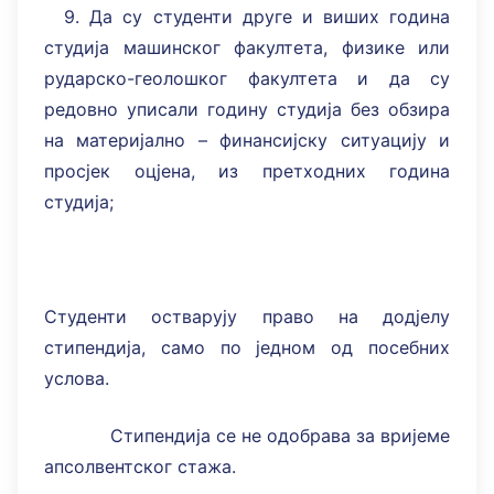
9. Да су студенти друге и виших година
студија машинског факултета, физике или
рударско-геолошког факултета и да су
редовно уписали годину студија без обзира
на материјално – финансијску ситуацију и
просјек оцјена, из претходних година
студија;
Студенти остварују право на додјелу
стипендија, само по једном од посебних
услова.
Стипендија се не одобрава за вријеме
апсолвентског стажа.