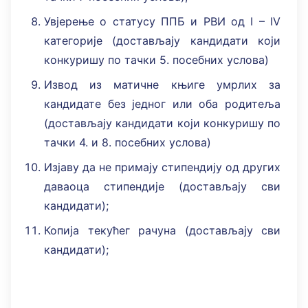
Увјерење о статусу ППБ и РВИ од I – IV
категорије (достављају кандидати који
конкуришу по тачки 5. посебних услова)
Извод из матичне књиге умрлих за
кандидате без једног или оба родитеља
(достављају кандидати који конкуришу по
тачки 4. и 8. посебних услова)
Изјаву да не примају стипендију од других
даваоца стипендије (достављају сви
кандидати);
Копија текућег рачуна (достављају сви
кандидати);