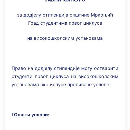
за додјелу стипендија општине Мркоњић
Град студентима првог циклуса
на високошколским установама
Право на додјелу стипендије могу остварити
студенти првог циклуса на високошколским
установама ако испуне прописане услове:
I
Општи услови: