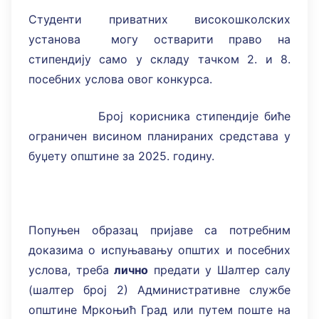
Студенти приватних високошколских
установа могу остварити право на
стипендију само у складу тачком 2. и 8.
посебних услова овог конкурса.
Број корисника стипендије биће
ограничен висином планираних средстава у
буџету општине за 2025. годину.
Попуњен образац пријаве са потребним
доказима о испуњавању општих и посебних
услова, треба
лично
предати у Шалтер салу
(шалтер број 2) Административне службе
општине Мркоњић Град или путем поште на