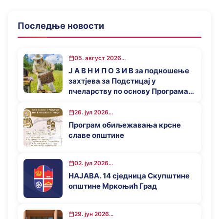
Последње новости
05. август 2026...
Ј А В Н И П О З И В за подношење
захтјева за Подстицај у
пчеларству по основу Програма
за подстицај привредног развоја
општине Мркоњић Град у 2026.
26. јул 2026...
години
Програм обиљежавања крсне
славе општине
02. јул 2026...
НАЈАВА. 14 сједница Скупштине
општине Мркоњић Град
29. јун 2026...