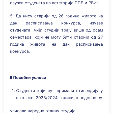
изузев студената из категорија ППБ и РВИ;
5. Да нису старији од 26 година живота на
дан расписивања конкурса, изузев
студената чији студији трају више од осам
семестара, који не могу бити старији од 27
година живота на дан расписивања
конкурса.
II
Посебни услови
Студенти који су примали стипендију у
школској 2023/2024. години, а редовно су
уписали наредну годину студија;