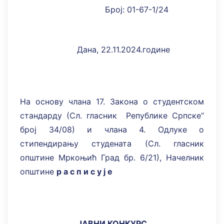
Број: 01-67-1/24
Дана, 22.11.2024.године
На основу члана 17. Закона о студентском
стандарду (Сл. гласник Републике Српске“
број 34/08) и члана 4. Одлуке о
стипендирању студената (Сл. гласник
општине Мркоњић Град бр. 6/21), Начелник
општине
р а с п и с у ј е
ЈАВНИ КОНКУРС