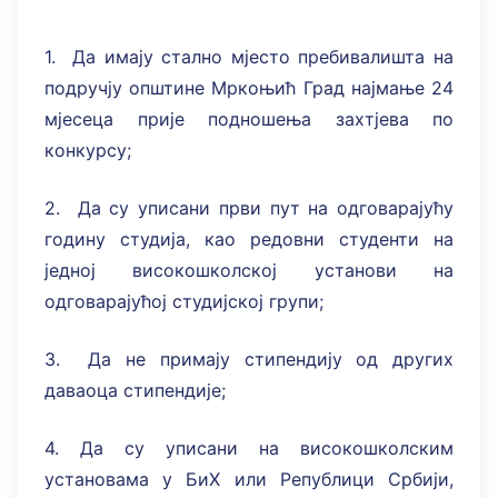
1. Да имају стално мјесто пребивалишта на
подручју општине Мркоњић Град најмање 24
мјесеца прије подношења захтјева по
конкурсу;
2. Да су уписани први пут на одговарајућу
годину студија, као редовни студенти на
једној високошколској установи на
одговарајућој студијској групи;
3. Да не примају стипендију од других
даваоца стипендије;
4. Да су уписани на високошколским
установама у БиХ или Републици Србији,