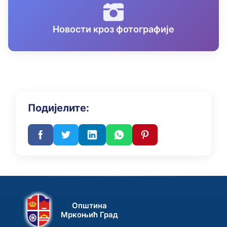
Новости кроз фотографије
Подијелите:
Општина
Мркоњић Град