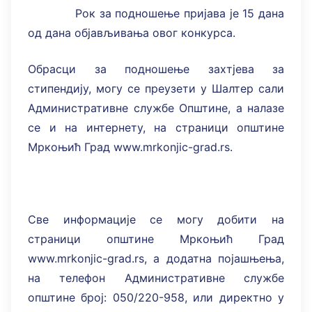
Рок за подношење пријава је 15 дана
од дана објављивања овог конкурса.
Обрасци за подношење захтјева за
стипендију, могу се преузети у Шалтер сали
Административне службе Општине, а налазе
се и на интернету, на страници општине
Мркоњић Град www.mrkonjic-grad.rs.
Све информације се могу добити на
страници општине Мркоњић Град
www.mrkonjic-grad.rs, а додатна појашњења,
на телефон Административне службе
општине број: 050/220-958, или директно у