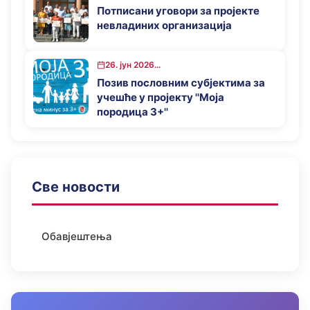
Потписани уговори за пројекте
невладиних организација
26. јун 2026...
Позив пословним субјектима за
учешће у пројекту ''Моја
породица 3+''
Све новости
Обавјештења