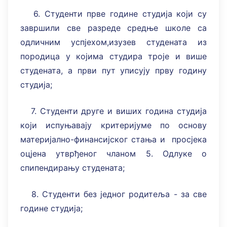
6. Студенти прве године студија који су
завршили све разреде средње школе са
одличним успјехом,изузев студената из
породица у којима студира троје и више
студената, а први пут уписују прву годину
студија;
7. Студенти друге и виших година студија
који испуњавају критеријуме по основу
материјално-финансијског стања и просјека
оцјена утврђеног чланом 5. Одлуке о
спипендирању студената;
8. Студенти без једног родитеља - за све
године студија;