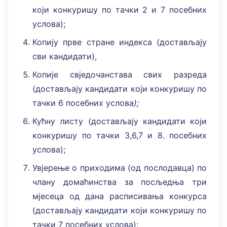
који конкуришу по тачки 2 и 7 посебних
услова);
Копију прве стране индекса (достављају
сви кандидати),
Копије свједочанстава свих разреда
(достављају кандидати који конкуришу по
тачки 6 посебних услова
);
Кућну листу (достављају кандидати који
конкуришу по тачки 3,6,7 и 8. посебних
услова);
Увјерење о приходима (од послодавца) по
члану домаћинства за посљедња три
мјесеца од дана расписивања конкурса
(достављају кандидати који конкуришу по
тачки 7 посебних услова);