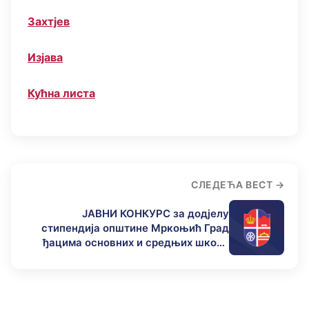
Захтјев
Изјава
Кућна листа
СЛЕДЕЋА ВЕСТ
ЈАВНИ КОНКУРС за додјелу
стипендија општине Мркоњић Град
ђацима основних и средњих школа
без оба родитеља