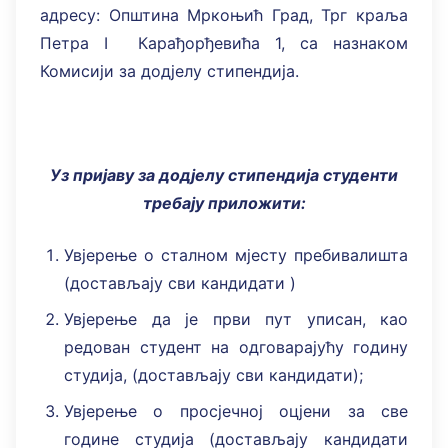
адресу: Општина Мркоњић Град, Трг краља
Петра I Карађорђевића 1, са назнаком
Комисији за додјелу стипендија.
Уз пријаву за додјелу стипендија
студенти
требају приложити:
Увјерење о сталном мјесту пребивалишта
(достављају сви кандидати )
Увјерење да је први пут уписан, као
редован студент на одговарајућу годину
студија, (достављају сви кандидати);
Увјерење о просјечној оцјени за све
године студија (достављају кандидати