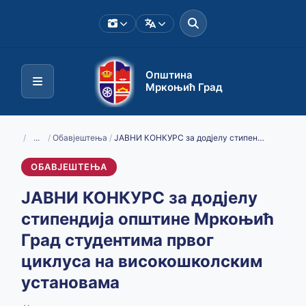
Општина
Мркоњић Град
/
...
/
Обавјештења
/
ЈАВНИ КОНКУРС за додјелу стипендија општине Мркоњић Град студентима првог циклуса на високошколским установама
ОБАВЈЕШТЕЊА
ЈАВНИ КОНКУРС за додјелу
стипендија општине Мркоњић
Град студентима првог
циклуса на високошколским
установама