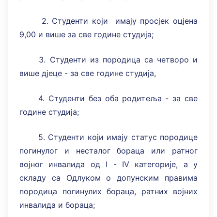
2. Студенти који имају просјек оцјена
9,00 и више за све године студија;
3. Студенти из породица са четворо и
више дјеце - за све године студија,
4. Студенти без оба родитеља - за све
године студија;
5. Студенти који имају статус породице
погинулог и несталог бораца или ратног
војног инвалида од I - IV категорије, a у
складу са Одлуком о допунским правима
породица погинулих бораца, ратних војних
инвалида и бораца;