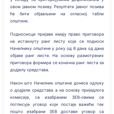
овом јавном позиву. Резултати јавног позива
ће бити објављени на огласној табли
општине.
Подносиоци пријаве имају право приговора
на истакнуту ранг листу који се подноси
Начелнику општине у року од 8 дана од дана
објаве ранг листе. На основу размотрених
приговора формира се коначна ранг листа за
додјелу средстава.
Након што Начелник општине донесе одлуку
о додјели средстава а на основу приједлога
комисије, са изабраним ЗЕВ-овима се
потписује уговор који постаје важећи тек
пошто изабрани ЗЕВ достави уговор са