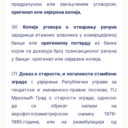
предрачуном или закљученим уговором;
оригинал или овјерена копија,
(6)
Копија уговора о отварању рачуна
заједнице етажних власника у комерцијалној
банци или
оригиналну потврду
из банке
којом се доказује број трансакционог рачуна
у банци- оригинал или овјерена копија,
(7)
Доказ о старости, и легалности стамбене
зграде
( увјерење Републичке управе за
геодетске и имовинско-правне послове, ПЈ
Мркоњић Град о старости зграде, односно
да се објекат налази на
аерофотограметријском снимку 1979-
1980.године, или на реамбулацији од