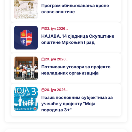
години
Програм обиљежавања крсне
славе општине
02. јул 2026...
НАЈАВА. 14 сједница Скупштине
општине Мркоњић Град
29. јун 2026...
Потписани уговори за пројекте
невладиних организација
26. јун 2026...
Позив пословним субјектима за
учешће у пројекту ''Моја
породица 3+''