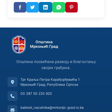
Општина
Мркоњић Град
Општина посвећена развоју и благостању
својих грађана.
Трг Краља Петра Карађорђевића 1
Мркоњић Град, Република Српска
00 387 50 220 920
kabinet_nacelnika@mrkonjic-grad.rs.ba