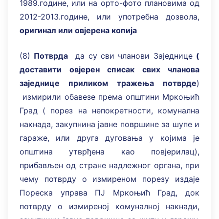
1989.године, или на орто-фото плановима од
2012-2013.године, или употребна дозвола,
оригинал или овјерена копија
(8)
Потврда
да су сви чланови Заједнице
(
доставити овјерен списак свих чланова
заједнице приликом тражења потврде
)
измирили обавезе према општини Мркоњић
Град ( порез на непокретности, комунална
накнада, закупнина јавне површине за шупе и
гараже, или друга дуговања у којима је
општина утврђена као повјерилац),
прибављен од стране надлежног органа, при
чему потврду о измиреном порезу издаје
Пореска управа ПЈ Мркоњић Град, док
потврду о измиреној комуналној накнади,