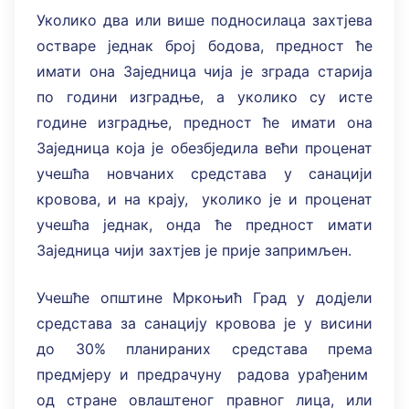
Уколико два или више подносилаца захтјева
остваре једнак број бодова, предност ће
имати она Заједница чија је зграда старија
по години изградње, а уколико су исте
године изградње, предност ће имати она
Заједница која је обезбједила већи проценат
учешћа новчаних средстава у санацији
кровова, и на крају, уколико је и проценат
учешћа једнак, онда ће предност имати
Заједница чији захтјев је прије запримљен.
Учешће општине Мркоњић Град у додјели
средстава за санацију кровова је у висини
до 30% планираних средстава према
предмјеру и предрачуну радова урађеним
од стране овлаштеног правног лица, или