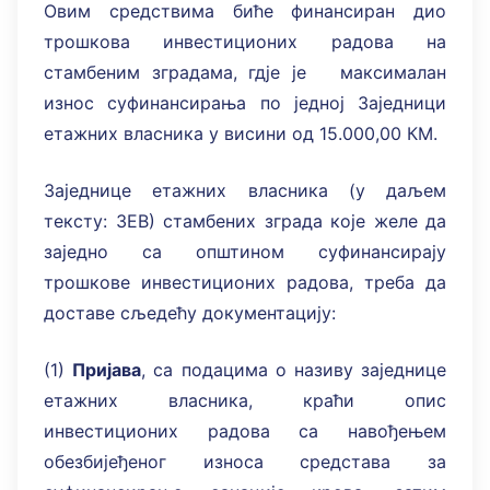
Овим средствима биће финансиран дио
трошкова инвестиционих радова на
стамбеним зградама, гдје је максималан
износ суфинансирања по једној Заједници
етажних власника у висини од 15.000,00 КМ.
Заједнице етажних власника (у даљем
тексту: ЗЕВ) стамбених зграда које желе да
заједно са општином суфинансирају
трошкове инвестиционих радова, треба да
доставе сљедећу документацију:
(1)
Пријава
, са подацима о називу заједнице
етажних власника, краћи опис
инвестиционих радова са навођењем
обезбијеђеног износа средстава за