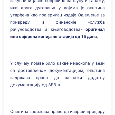
закупнини јавне површине за шупу и гаражу,
или друга дуговања у којима је општина
утврђена као повјерилац издаје Одјељење за
привреду и финансије -служба
рачуноводства и књиговодства-
оригинал
или овјерена копија не старија од 15 дана
,
У случају појаве било какве нејасноћа у вези
са достављеном документацијом, општина
задржава право да затражи додатну
документацију од ЗЕВ-а.
Општина задржава право да изврши провјеру