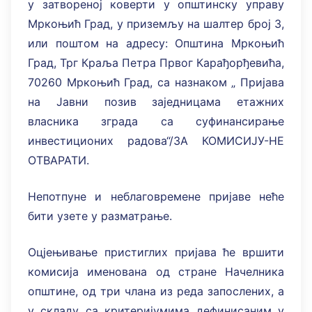
у затвореној коверти у општинску управу
Мркоњић Град, у приземљу на шалтер број 3,
или поштом на адресу: Општина Мркоњић
Град, Трг Краља Петра Првог Карађорђевића,
70260 Мркоњић Град, са назнаком „ Пријава
на Јавни позив заједницама етажних
власника зграда са суфинансирање
инвестиционих радова“/ЗА КОМИСИЈУ-НЕ
ОТВАРАТИ.
Непотпуне и неблаговремене пријаве неће
бити узете у разматрање.
Оцјењивање пристиглих пријава ће вршити
комисија именована од стране Начелника
општине, од три члана из реда запослених, а
у складу са критеријумима дефинисаним у