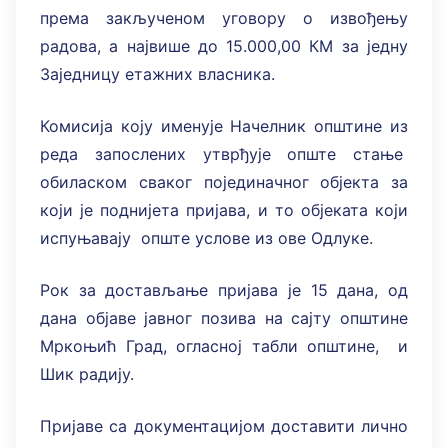
према закљученом уговору о извођењу
радова, а највише до 15.000,00 КМ за једну
Заједницу етажних власника.
Комисија коју именује Начелник општине из
реда запослених утврђује опште стање
обиласком сваког појединачног објекта за
који је поднијета пријава, и то објеката који
испуњавају опште услове из ове Одлуке.
Рок за достављање пријава је 15 дана, од
дана објаве јавног позива на сајту општине
Мркоњић Град, огласној табли општине, и
Шик радију.
Пријаве са документацијом доставити лично