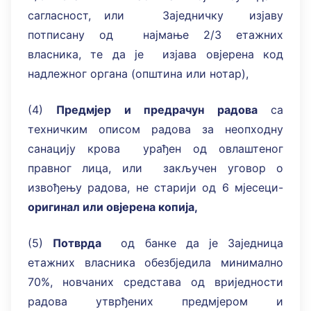
сагласност, или Заједничку изјаву
потписану од најмање 2/3 етажних
власника, те да је изјава овјерена код
надлежног органа (општина или нотар),
(4)
Предмјер и предрачун радова
са
техничким описом радова за неопходну
санацију крова урађен од овлаштеног
правног лица, или закључен уговор о
извођењу радова, не старији од 6 мјесеци-
оригинал или овјерена копија,
(5)
Потврда
од банке да је Заједница
етажних власника обезбједила минимално
70%, новчаних средстава од вриједности
радова утврђених предмјером и