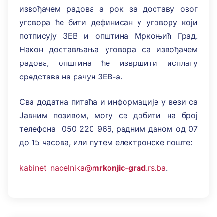
извођачем радова а рок за доставу овог
уговора ће бити дефинисан у уговору који
потписују ЗЕВ и општина Мркоњић Град.
Након достављања уговора са извођачем
радова, општина ће извршити исплату
средстава на рачун ЗЕВ-а.
Сва додатна питаћа и информације у вези са
Јавним позивом, могу се добити на број
телефона 050 220 966, радним даном од 07
до 15 часова, или путем електронске поште:
kabinet_nacelnika@
mrkonjic
-
grad
.rs.ba
.