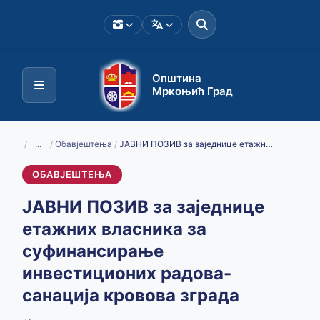
Општина
Мркоњић Град
/
...
/
Обавјештења
/
ЈАВНИ ПОЗИВ за заједнице етажних власника за суфинансирање инвестиционих радова-санација кровова зграда
ОБАВЈЕШТЕЊА
ЈАВНИ ПОЗИВ за заједнице
етажних власника за
суфинансирање
инвестиционих радова-
санација кровова зграда