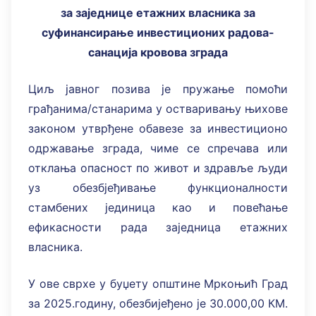
за заједнице етажних власника за
суфинансирање инвестиционих радова-
санација кровова зграда
Циљ јавног позива је пружање помоћи
грађанима/станарима у остваривању њихове
законом утврђене обавезе за инвестиционо
одржавање зграда, чиме се спречава или
отклања опасност по живот и здравље људи
уз обезбјеђивање функционалности
стамбених јединица као и повећање
ефикасности рада заједница етажних
власника.
У ове сврхе у буџету општине Мркоњић Град
за 2025.годину, обезбијеђено је 30.000,00 КМ.