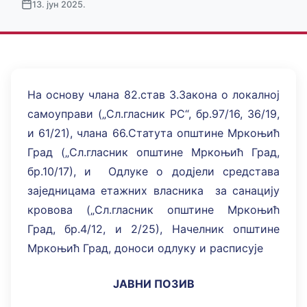
13. јун 2025.
На основу члана 82.став 3.Закона о локалној
самоуправи („Сл.гласник РС“, бр.97/16, 36/19,
и 61/21), члана 66.Статута општине Мркоњић
Град („Сл.гласник општине Мркоњић Град,
бр.10/17), и Одлуке о додјели средстава
заједницама етажних власника за санацију
кровова („Сл.гласник општине Мркоњић
Град, бр.4/12, и 2/25), Начелник општине
Мркоњић Град, доноси одлуку и расписује
ЈАВНИ ПОЗИВ