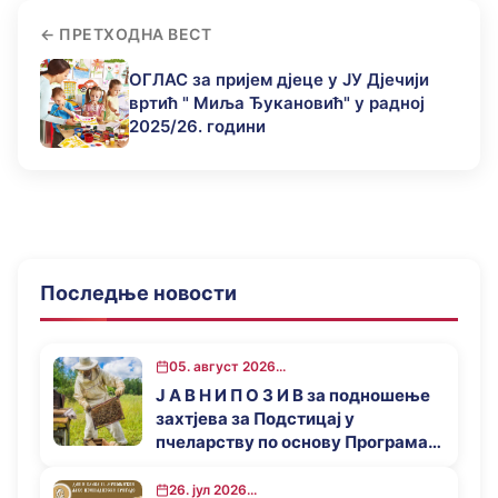
ПРЕТХОДНА ВЕСТ
ОГЛАС за пријем дјеце у ЈУ Дјечији
вртић " Миља Ђукановић" у радној
2025/26. години
Последње новости
05. август 2026...
Ј А В Н И П О З И В за подношење
захтјева за Подстицај у
пчеларству по основу Програма
за подстицај привредног развоја
општине Мркоњић Град у 2026.
26. јул 2026...