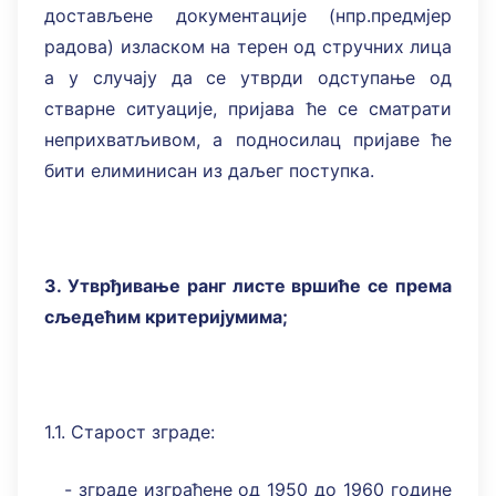
достављене документације (нпр.предмјер
радова) изласком на терен од стручних лица
а у случају да се утврди одступање од
стварне ситуације, пријава ће се сматрати
неприхватљивом, а подносилац пријаве ће
бити елиминисан из даљег поступка.
3. Утврђивање ранг листе вршиће се према
сљедећим критеријумима;
1.1. Старост зграде:
- зграде изграђене од 1950 до 1960 године