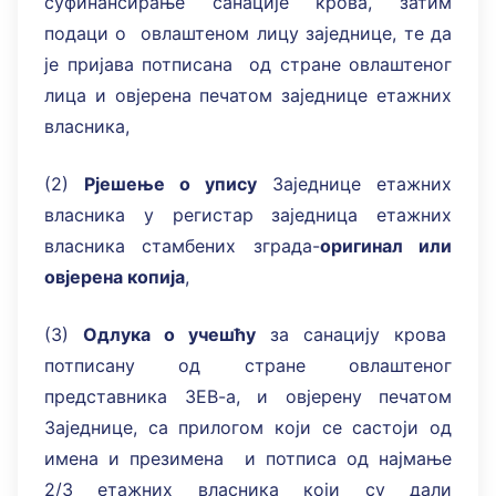
суфинансирање санације крова, затим
подаци о овлаштеном лицу заједнице, те да
је пријава потписана од стране овлаштеног
лица и овјерена печатом заједнице етажних
власника,
(2)
Рјешење о упису
Заједнице етажних
власника у регистар заједница етажних
власника стамбених зграда-
оригинал или
овјерена копија
,
(3)
Одлука о учешћу
за санацију крова
потписану од стране овлаштеног
представника ЗЕВ-а, и овјерену печатом
Заједнице, са прилогом који се састоји од
имена и презимена и потписа од најмање
2/3 етажних власника који су дали