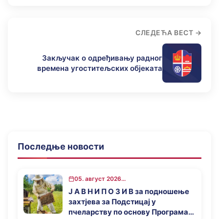
СЛЕДЕЋА ВЕСТ
Закључак о одређивању радног
времена угоститељских објеката
Последње новости
05. август 2026...
Ј А В Н И П О З И В за подношење
захтјева за Подстицај у
пчеларству по основу Програма