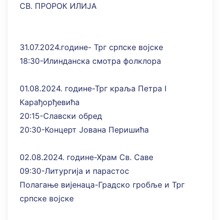
СВ. ПРОРОК ИЛИЈА
31.07.2024.године- Трг српске војске
18:30-Илинданска смотра фолклора
01.08.2024. године-Трг краља Петра I
Карађорђевића
20:15-Славски обред
20:30-Концерт Јована Перишића
02.08.2024. године-Храм Св. Саве
09:30-Литургија и парастос
Полагање вијенаца-Градско гробље и Трг
српске војске