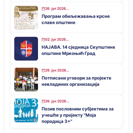
за подстицај привредног развоја
општине Мркоњић Град у 2026.
26. јул 2026...
години
Програм обиљежавања крсне
славе општине
02. јул 2026...
НАЈАВА. 14 сједница Скупштине
општине Мркоњић Град
29. јун 2026...
Потписани уговори за пројекте
невладиних организација
26. јун 2026...
Позив пословним субјектима за
учешће у пројекту ''Моја
породица 3+''