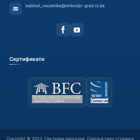
kabinet_nacelnika@mrkonjic-grad.rs.ba
Сертификати
Copyright © 2023, Сва права задржана. Садржај ових страница