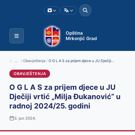
Opština
Mrkonjić Grad
/
...
/
Obavještenja
/
O G L A S za prijem djece u JU Dječiji vrtić „Milja Đukanović“ u radnoj 2024/25. godini
OBAVJEŠTENJA
O G L A S za prijem djece u JU
Dječiji vrtić „Milja Đukanović“ u
radnoj 2024/25. godini
3. jun 2024.