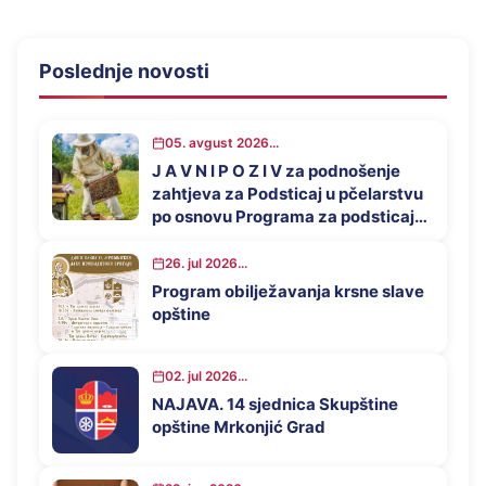
Poslednje novosti
05. avgust 2026...
J A V N I P O Z I V za podnošenje
zahtjeva za Podsticaj u pčelarstvu
po osnovu Programa za podsticaj
privrednog razvoja opštine
Mrkonjić Grad u 2026. godini
26. jul 2026...
Program obilježavanja krsne slave
opštine
02. jul 2026...
NAJAVA. 14 sjednica Skupštine
opštine Mrkonjić Grad