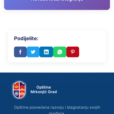
Podijelite:
Opština
Mrkonjić Grad
Opština posvećena razvoju i blagostanju svojih
građana.