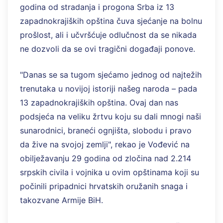
godina od stradanja i progona Srba iz 13
zapadnokrajiških opština čuva sjećanje na bolnu
prošlost, ali i učvršćuje odlučnost da se nikada
ne dozvoli da se ovi tragični događaji ponove.
"Danas se sa tugom sjećamo jednog od najtežih
trenutaka u novijoj istoriji našeg naroda – pada
13 zapadnokrajiških opština. Ovaj dan nas
podsjeća na veliku žrtvu koju su dali mnogi naši
sunarodnici, braneći ognjišta, slobodu i pravo
da žive na svojoj zemlji", rekao je Vođević na
obilježavanju 29 godina od zločina nad 2.214
srpskih civila i vojnika u ovim opštinama koji su
počinili pripadnici hrvatskih oružanih snaga i
takozvane Armije BiH.