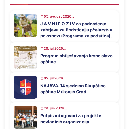
05. avgust 2026...
J A V N I P O Z I V za podnošenje
zahtjeva za Podsticaj u pčelarstvu
po osnovu Programa za podsticaj
privrednog razvoja opštine
Mrkonjić Grad u 2026. godini
26. jul 2026...
Program obilježavanja krsne slave
opštine
02. jul 2026...
NAJAVA. 14 sjednica Skupštine
opštine Mrkonjić Grad
29. jun 2026...
Potpisani ugovori za projekte
nevladinih organizacija