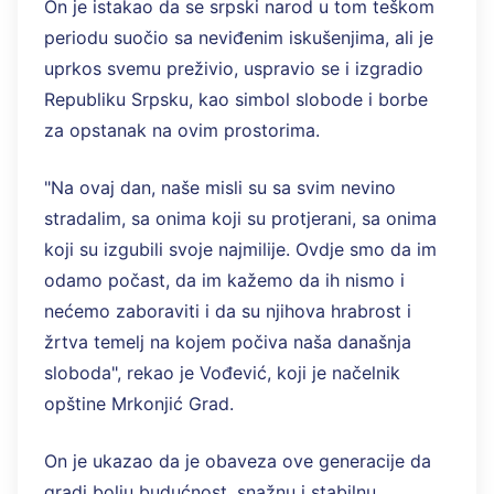
On je istakao da se srpski narod u tom teškom
periodu suočio sa neviđenim iskušenjima, ali je
uprkos svemu preživio, uspravio se i izgradio
Republiku Srpsku, kao simbol slobode i borbe
za opstanak na ovim prostorima.
"Na ovaj dan, naše misli su sa svim nevino
stradalim, sa onima koji su protjerani, sa onima
koji su izgubili svoje najmilije. Ovdje smo da im
odamo počast, da im kažemo da ih nismo i
nećemo zaboraviti i da su njihova hrabrost i
žrtva temelj na kojem počiva naša današnja
sloboda", rekao je Vođević, koji je načelnik
opštine Mrkonjić Grad.
On je ukazao da je obaveza ove generacije da
gradi bolju budućnost, snažnu i stabilnu