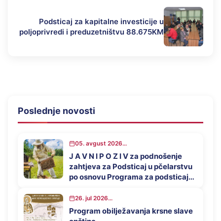
Podsticaj za kapitalne investicije u
poljoprivredi i preduzetništvu 88.675KM
Poslednje novosti
05. avgust 2026...
J A V N I P O Z I V za podnošenje
zahtjeva za Podsticaj u pčelarstvu
po osnovu Programa za podsticaj
privrednog razvoja opštine
Mrkonjić Grad u 2026. godini
26. jul 2026...
Program obilježavanja krsne slave