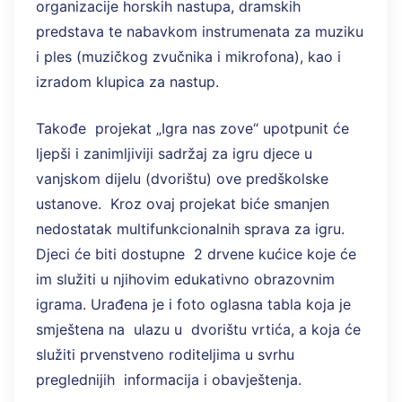
organizacije horskih nastupa, dramskih
predstava te nabavkom instrumenata za muziku
i ples (muzičkog zvučnika i mikrofona), kao i
izradom klupica za nastup.
Takođe projekat „Igra nas zove“ upotpunit će
ljepši i zanimljiviji sadržaj za igru djece u
vanjskom dijelu (dvorištu) ove predškolske
ustanove. Kroz ovaj projekat biće smanjen
nedostatak multifunkcionalnih sprava za igru.
Djeci će biti dostupne 2 drvene kućice koje će
im služiti u njihovim edukativno obrazovnim
igrama. Urađena je i foto oglasna tabla koja je
smještena na ulazu u dvorištu vrtića, a koja će
služiti prvenstveno roditeljima u svrhu
preglednijih informacija i obavještenja.