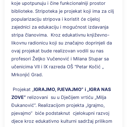
koje upotpunuju i čine funkcionalniji prostor
biblioteke. Stripoteka je projekat koji ima za cilj
popularizaciju stripova i koristit će cijeloj
zajednici za edukaciju i mogućnost izdavanja
stripa članovima. Kroz edukativnu književno-
likovnu radionicu koji su značajno doprinjeli da
ovaj projekat bude realizovan vodili su nas
profesori Željko Vučenović i Milana Stupar sa
učenicima VII i IX razreda OŠ "Petar Kočić „
Mrkonjić Grad.
Projekat „
IGRAJMO, PJEVAJMO“
i „IGRA NAS
ZOVE“
relizovani su u Dječijem vrtiću „Milja
Đukanović“. Realizacijom projekta „Igrajmo,
pjevajmo“ biće podstaknut cjelokupni razvoj
djece kroz edukativno kulturni sadržaj prilikom