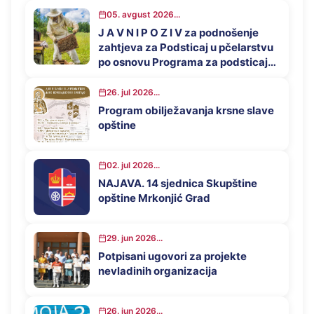
05. avgust 2026...
J A V N I P O Z I V za podnošenje
zahtjeva za Podsticaj u pčelarstvu
po osnovu Programa za podsticaj
privrednog razvoja opštine
Mrkonjić Grad u 2026. godini
26. jul 2026...
Program obilježavanja krsne slave
opštine
02. jul 2026...
NAJAVA. 14 sjednica Skupštine
opštine Mrkonjić Grad
29. jun 2026...
Potpisani ugovori za projekte
nevladinih organizacija
26. jun 2026...