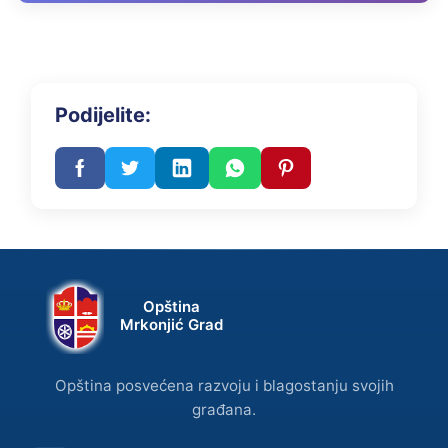
Podijelite:
Opština
Mrkonjić Grad
Opština posvećena razvoju i blagostanju svojih
građana.