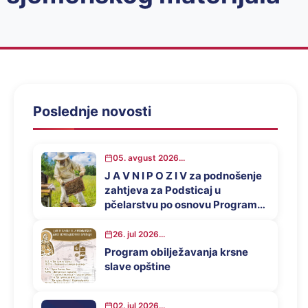
Poslednje novosti
05. avgust 2026...
J A V N I P O Z I V za podnošenje
zahtjeva za Podsticaj u
pčelarstvu po osnovu Programa
za podsticaj privrednog razvoja
opštine Mrkonjić Grad u 2026.
26. jul 2026...
godini
Program obilježavanja krsne
slave opštine
02. jul 2026...