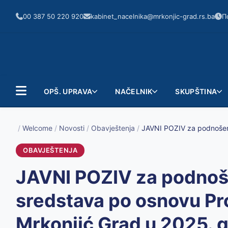
00 387 50 220 920
kabinet_nacelnika@mrkonjic-grad.rs.ba
П
OPŠ. UPRAVA
NAČELNIK
SKUPŠTINA
/
Welcome
/
Novosti
/
Obavještenja
/
OBAVJEŠTENJA
JAVNI POZIV za podnoše
sredstava po osnovu Pr
Mrkonjić Grad u 2025. 