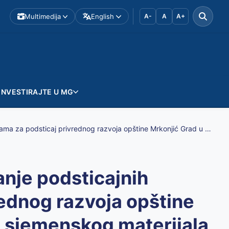
Multimedija
English
A-
A
A+
INVESTIRAJTE U MG
JAVNI POZIV za podnošenje zahtjeva za odobravanje podsticajnih sredstava po osnovu Programa za podsticaj privrednog razvoja opštine Mrkonjić Grad u 2025. godini Podrška za nabavku sjemenskog materijala
nje podsticajnih
ednog razvoja opštine
u sjemenskog materijala