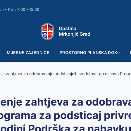
он - Пет: 7:00 - 15:00
Opština
Mrkonjić Grad
MJESNE ZAJEDNICE
PROSTORNO PLANSKA DOK
nje zahtjeva za odobrava
ograma za podsticaj privr
godini Podrška za nabavk