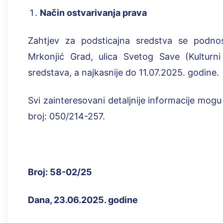
Način ostvarivanja prava
Zahtjev za podsticajna sredstva se podnos
Mrkonjić Grad, ulica Svetog Save (Kulturn
sredstava, a najkasnije do 11.07.2025. godine.
Svi zainteresovani detaljnije informacije mogu 
broj: 050/214-257.
Broj:
58
-
0
2
/2
5
Dana,
23
.0
6
.20
2
5
. godine