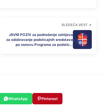
SLEDEĆA VEST
JAVNI POZIV za podnošenje zahtjeva
za odobravanje podsticajnih sredstava
po osnovu Programa za podsticaj
privrednog razvoja opštine Mrkonjić
Grad u 2025. godini
WhatsApp
Pinterest