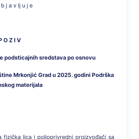
j a v lj u j e
P O Z I V
e podsticajnih sredstava po osnovu
štine Mrkonjić Grad u 20
2
5. godini Podrška
skog materijala
fizička lica i poljoprivredni proizvođači sa