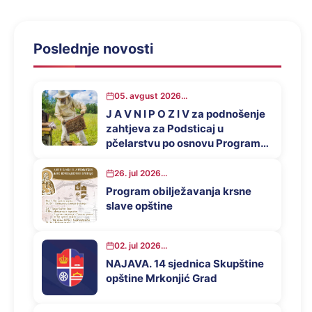
Poslednje novosti
05. avgust 2026...
J A V N I P O Z I V za podnošenje
zahtjeva za Podsticaj u
pčelarstvu po osnovu Programa
za podsticaj privrednog razvoja
opštine Mrkonjić Grad u 2026.
26. jul 2026...
godini
Program obilježavanja krsne
slave opštine
02. jul 2026...
NAJAVA. 14 sjednica Skupštine
opštine Mrkonjić Grad