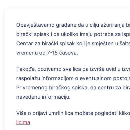
Obavještavamo građane da u cilju ažuriranja b
birački spisak i da ukoliko imaju potrebe za i
Centar za birački spisak koji je smješten u šalte
vremenu od 7-15 časova.
Takođe, pozivamo sva lica da izvrše uvid u iz
raspolažu informacijom o eventualnom postojan
Privremenog biračkog spiska, da centru za birač
navedenu informaciju.
Više o prijavi umrlih lica možete pogledati kli
licima
.