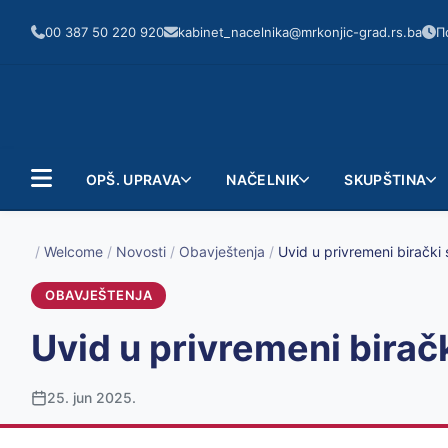
00 387 50 220 920
kabinet_nacelnika@mrkonjic-grad.rs.ba
П
OPŠ. UPRAVA
NAČELNIK
SKUPŠTINA
/
Welcome
/
Novosti
/
Obavještenja
/
Uvid u privremeni birački 
OBAVJEŠTENJA
Uvid u privremeni birač
25. jun 2025.