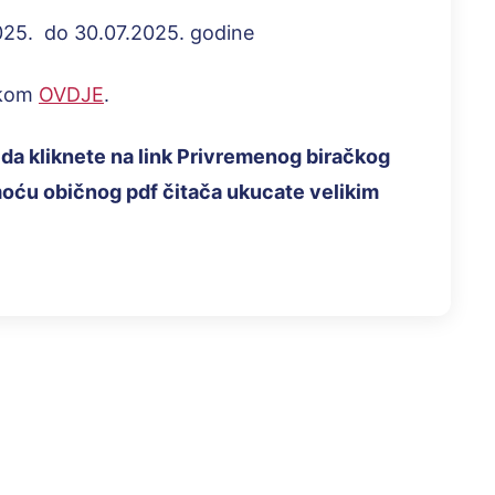
025. do 30.07.2025. godine
likom
OVDJE
.
da kliknete na link Privremenog biračkog
moću običnog pdf čitača ukucate velikim