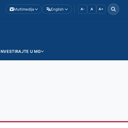
Multimedija
English
A-
A
A+
INVESTIRAJTE U MG