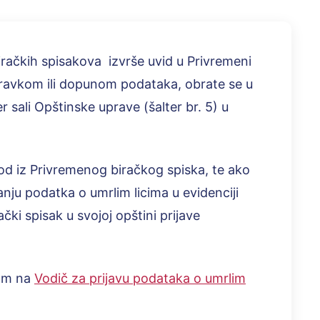
iračkih spisakova izvrše uvid u Privremeni
spravkom ili dopunom podataka, obrate se u
r sali Opštinske uprave (šalter br. 5) u
vod iz Privremenog biračkog spiska, te ako
ju podatka o umrlim licima u evidenciji
ki spisak u svojoj opštini prijave
kom na
Vodič za prijavu podataka o umrlim