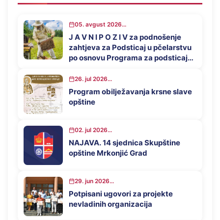
05. avgust 2026...
J A V N I P O Z I V za podnošenje
zahtjeva za Podsticaj u pčelarstvu
po osnovu Programa za podsticaj
privrednog razvoja opštine
Mrkonjić Grad u 2026. godini
26. jul 2026...
Program obilježavanja krsne slave
opštine
02. jul 2026...
NAJAVA. 14 sjednica Skupštine
opštine Mrkonjić Grad
29. jun 2026...
Potpisani ugovori za projekte
nevladinih organizacija