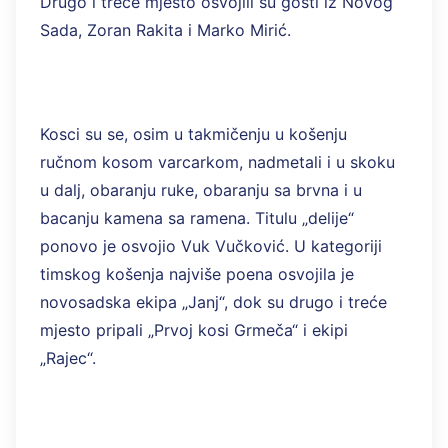
Drugo i treće mjesto osvojili su gosti iz Novog
Sada, Zoran Rakita i Marko Mirić.
Kosci su se, osim u takmičenju u košenju
ručnom kosom varcarkom, nadmetali i u skoku
u dalj, obaranju ruke, obaranju sa brvna i u
bacanju kamena sa ramena. Titulu „delije“
ponovo je osvojio Vuk Vučković. U kategoriji
timskog košenja najviše poena osvojila je
novosadska ekipa „Janj“, dok su drugo i treće
mjesto pripali „Prvoj kosi Grmeča“ i ekipi
„Rajec“.