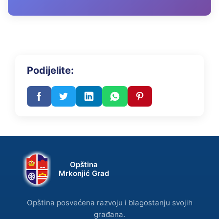
Podijelite:
Opština
Mrkonjić Grad
Opština posvećena razvoju i blagostanju svojih
građana.