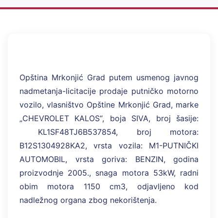
Opština Mrkonjić Grad putem usmenog javnog
nadmetanja-licitacije prodaje putničko motorno
vozilo, vlasništvo Opštine Mrkonjić Grad, marke
„CHEVROLET KALOS“, boja SIVA, broj šasije:
KL1SF48TJ6B537854, broj motora:
B12S1304928KA2, vrsta vozila: M1-PUTNIČKI
AUTOMOBIL, vrsta goriva: BENZIN, godina
proizvodnje 2005., snaga motora 53kW, radni
obim motora 1150 cm3, odjavljeno kod
nadležnog organa zbog nekorištenja.