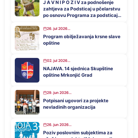
J A V N I P O Z I V za podnošenje
zahtjeva za Podsticaj u pčelarstvu
po osnovu Programa za podsticaj
privrednog razvoja opštine
Mrkonjić Grad u 2026. godini
26. jul 2026...
Program obilježavanja krsne slave
opštine
02. jul 2026...
NAJAVA. 14 sjednica Skupštine
opštine Mrkonjić Grad
29. jun 2026...
Potpisani ugovori za projekte
nevladinih organizacija
26. jun 2026...
Poziv poslovnim subjektima za