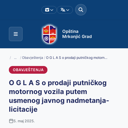
Opština
Mrkonjić Grad
/
...
/
Obavještenja
/
O G L A S o prodaji putničkog motornog vozila putem usmenog javnog nadmetanja- licitacije
OBAVJEŠTENJA
O G L A S o prodaji putničkog
motornog vozila putem
usmenog javnog nadmetanja-
licitacije
5. maj 2025.