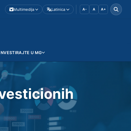
Multimedija
Latinica
A-
A
A+
INVESTIRAJTE U MG
nvesticionih