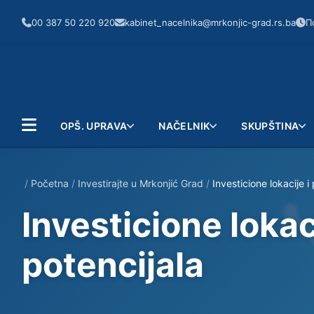
00 387 50 220 920
kabinet_nacelnika@mrkonjic-grad.rs.ba
П
OPŠ. UPRAVA
NAČELNIK
SKUPŠTINA
/
Početna
/
Investirajte u Mrkonjić Grad
/
Investicione lokacije i
Investicione lokac
potencijala