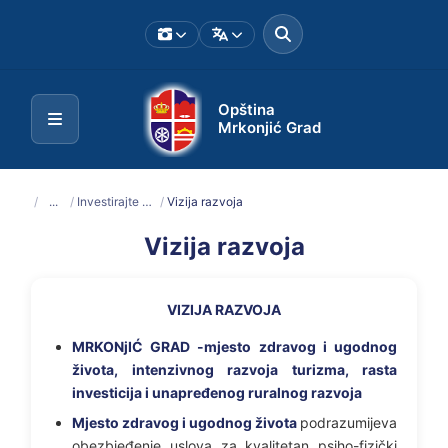
Opština
Mrkonjić Grad
/
...
/
Investirajte u Mrkonjić Grad
/
Vizija razvoja
Vizija razvoja
VIZIJA RAZVOJA
MRKONjIĆ GRAD -mjesto zdravog i ugodnog
života, intenzivnog razvoja turizma, rasta
investicija i unapređenog ruralnog razvoja
Mjesto zdravog i ugodnog života
podrazumijeva
obezbjeđenje uslova za kvalitetan psiho-fizički