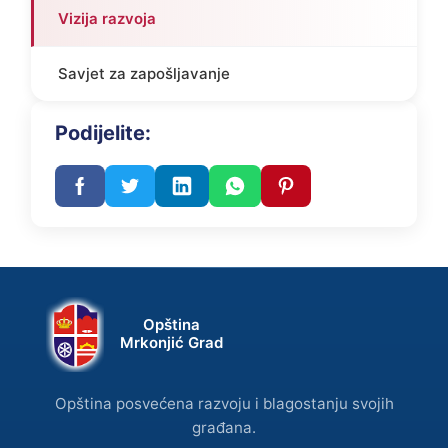
Vizija razvoja
Savjet za zapošljavanje
Podijelite:
Opština
Mrkonjić Grad
Opština posvećena razvoju i blagostanju svojih
građana.