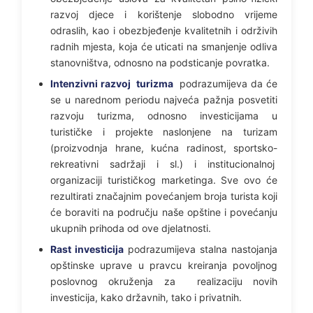
razvoj djece i korištenje slobodno vrijeme
odraslih, kao i obezbjeđenje kvalitetnih i održivih
radnih mjesta, koja će uticati na smanjenje odliva
stanovništva, odnosno na podsticanje povratka.
Intenzivni razvoj turizma
podrazumijeva da će
se u narednom periodu najveća pažnja posvetiti
razvoju turizma, odnosno investicijama u
turističke i projekte naslonjene na turizam
(proizvodnja hrane, kućna radinost, sportsko-
rekreativni sadržaji i sl.) i institucionalnoj
organizaciji turističkog marketinga. Sve ovo će
rezultirati značajnim povećanjem broja turista koji
će boraviti na području naše opštine i povećanju
ukupnih prihoda od ove djelatnosti.
Rast investicija
podrazumijeva stalna nastojanja
opštinske uprave u pravcu kreiranja povoljnog
poslovnog okruženja za realizaciju novih
investicija, kako državnih, tako i privatnih.