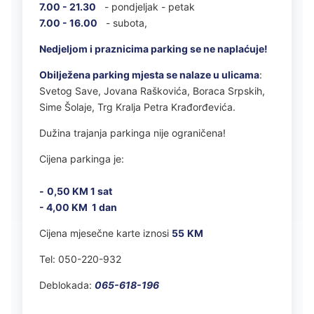
7.00 - 21.30
- pondjeljak - petak
7.00 - 16.00
- subota,
Nedjeljom i praznicima parking se ne naplaćuje!
Obilježena parking mjesta se nalaze u ulicama
:
Svetog Save, Jovana Raškovića, Boraca Srpskih,
Sime Šolaje, Trg Kralja Petra Krađorđevića.
Dužina trajanja parkinga nije ograničena!
Cijena parkinga je:
-
0,50 KM 1 sat
- 4,00 KM 1 dan
Cijena mjesečne karte iznosi
55
KM
Tel: 050-220-932
Deblokada:
065-618-196