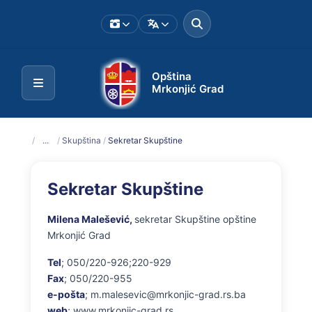
Opština
Mrkonjić Grad
/
...
/
Skupština
/
Sekretar Skupštine
Sekretar Skupštine
Milena Malešević,
sekretar Skupštine opštine
Mrkonjić Grad
Tel
; 050/220-926;220-929
Fax
; 050/220-955
e-pošta
; m.malesevic@mrkonjic-grad.rs.ba
web
; www.mrkonjic-grad.rs