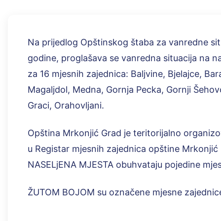
Na prijedlog Opštinskog štaba za vanredne situ
godine, proglašava se vanredna situacija na na
za 16 mjesnih zajednica: Baljvine, Bjelajce, Ba
Magaljdol, Medna, Gornja Pecka, Gornji Šehovc
Graci, Orahovljani.
Opština Mrkonjić Grad je teritorijalno organiz
u Registar mjesnih zajednica opštine Mrkonjić 
NASELjENA MJESTA obuhvataju pojedine mjes
ŽUTOM BOJOM su označene mjesne zajednice u 