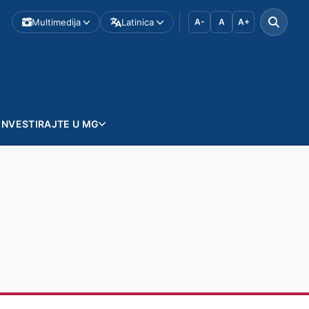
Multimedija
Latinica
A-
A
A+
INVESTIRAJTE U MG