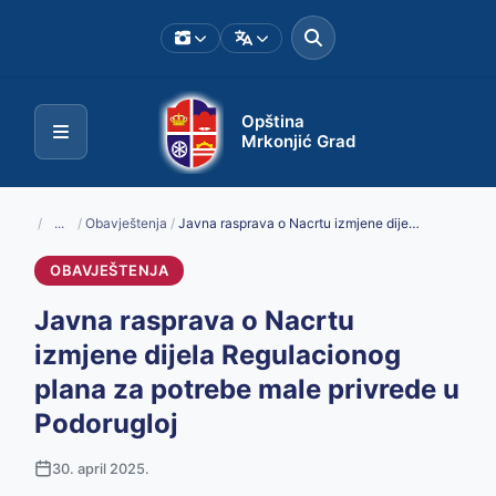
Opština
Mrkonjić Grad
/
...
/
Obavještenja
/
Javna rasprava o Nacrtu izmjene dijela Regulacionog plana za potrebe male privrede u Podorugloj
OBAVJEŠTENJA
Javna rasprava o Nacrtu
izmjene dijela Regulacionog
plana za potrebe male privrede u
Podorugloj
30. april 2025.