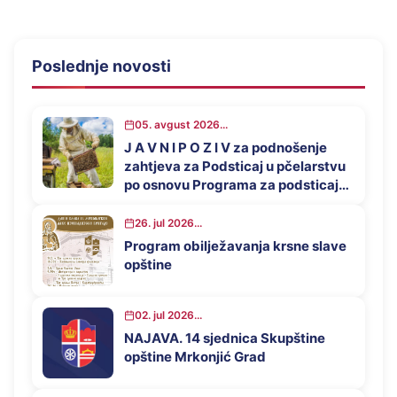
Poslednje novosti
05. avgust 2026...
J A V N I P O Z I V za podnošenje
zahtjeva za Podsticaj u pčelarstvu
po osnovu Programa za podsticaj
privrednog razvoja opštine
Mrkonjić Grad u 2026. godini
26. jul 2026...
Program obilježavanja krsne slave
opštine
02. jul 2026...
NAJAVA. 14 sjednica Skupštine
opštine Mrkonjić Grad