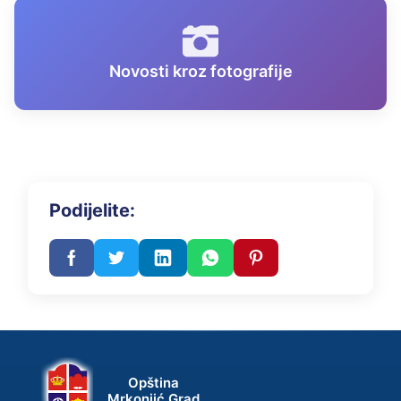
Novosti kroz fotografije
Podijelite:
Opština
Mrkonjić Grad